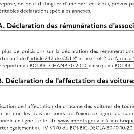
treprise, on peut distinguer d'une part ceux qui, prévus pa
éritables déclarations spéciales annexes.
A. Déclaration des rémunérations d'associ
 plus de précisions sur la déclaration des rémunérations 
ter au 1 de l'
article 242 du CGI
et aux 1 et 2 de l'
article
e reporter au
BOI-BIC-CHAMP-70-20-10
ainsi qu'au
BOI-BIC
B. Déclaration de l'affectation des voiture
dication de l'affectation de chacune des voitures de touris
 a assumé les frais au cours de l'exercice figure au ca
onible en ligne sur le site
www.impots.gouv.fr à la rubriqu
rter également au
IV § 170 du BOI-BIC-DECLA-30-10-10-20
.