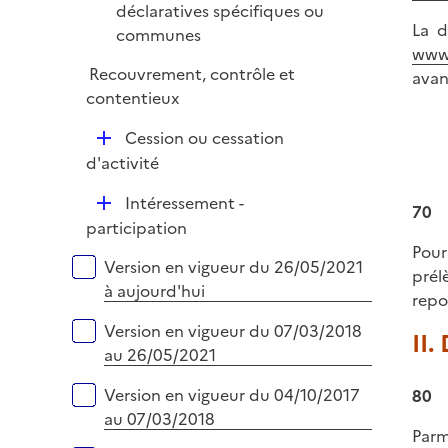
é
déclaratives spécifiques ou
i
La d
p
communes
e
www.
l
r
Recouvrement, contrôle et
avan
i
contentieux
e
r
D
Cession ou cessation
é
d'activité
p
D
Intéressement -
l
70
é
participation
i
p
Pour
e
Versions sur la période
Version en vigueur du 26/05/2021
l
prél
r
à aujourd'hui
i
repo
e
Version en vigueur du 07/03/2018
II.
r
au 26/05/2021
Version en vigueur du 04/10/2017
80
au 07/03/2018
Parm