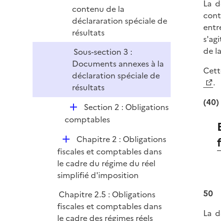
La d
contenu de la
cont
déclararation spéciale de
entr
résultats
s'ag
de l
Sous-section 3 :
Documents annexes à la
Cett
déclaration spéciale de
.
résultats
(40)
D
Section 2 : Obligations
é
comptables
p
D
Chapitre 2 : Obligations
l
é
fiscales et comptables dans
i
p
le cadre du régime du réel
e
l
simplifié d'imposition
r
i
50
Chapitre 2.5 : Obligations
e
fiscales et comptables dans
r
La d
le cadre des régimes réels