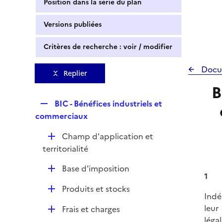
Position dans la série du plan
Versions publiées
Critères de recherche : voir / modifier
Docu
Replier
B
R
BIC - Bénéfices industriels et
e
commerciaux
p
D
Champ d'application et
l
é
territorialité
i
p
e
D
Base d'imposition
l
r
1
é
i
D
Produits et stocks
p
e
Indé
é
l
r
leur
D
Frais et charges
p
i
légal
é