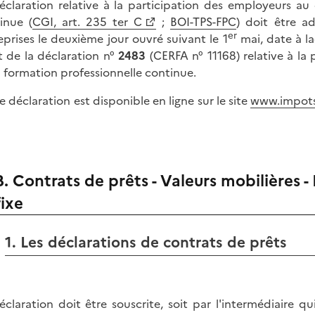
éclaration relative à la participation des employeurs a
inue (
CGI, art. 235 ter C
;
BOI-TPS-FPC
) doit être a
er
eprises le deuxième jour ouvré suivant le 1
mai, date à la
it de la déclaration n°
2483
(CERFA n° 11168) relative à l
a formation professionnelle continue.
e déclaration est disponible en ligne sur le site
www.impots.
B. Contrats de prêts - Valeurs mobilières 
fixe
1. Les déclarations de contrats de prêts
éclaration doit être souscrite, soit par l'intermédiaire q