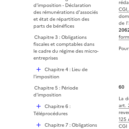
réda
d'imposition - Déclaration
CGI,
des rémunérations d'associés
domi
et état de répartition des
de l
parts de bénéfices
20
form
Chapitre 3 : Obligations
fiscales et comptables dans
Pour
le cadre du régime des micro-
entreprises
D
Chapitre 4 : Lieu de
é
l'imposition
p
60
Chapitre 5 : Période
l
d'imposition
i
La d
e
art. 
D
Chapitre 6 :
r
reve
é
Téléprocédures
125 
p
D
Chapitre 7 : Obligations
CGI
l