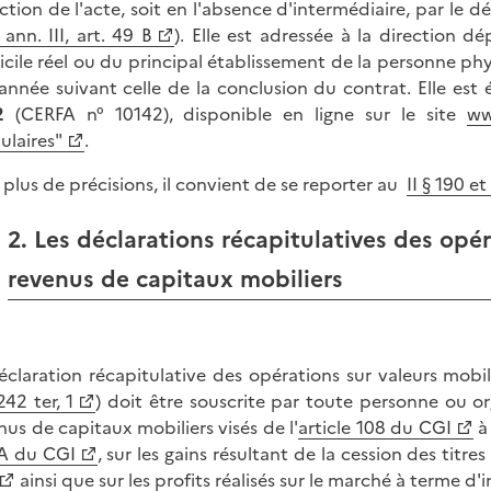
ction de l'acte, soit en l'absence d'intermédiaire, par le dé
 ann. III, art. 49 B
). Elle est adressée à la direction 
cile réel ou du principal établissement de la personne ph
'année suivant celle de la conclusion du contrat. Elle es
62
(CERFA n° 10142), disponible en ligne sur le site
ww
ulaires"
.
 plus de précisions, il convient de se reporter au
II § 190 
2. Les déclarations récapitulatives des opér
revenus de capitaux mobiliers
éclaration récapitulative des opérations sur valeurs mobil
242 ter, 1
) doit être souscrite par toute personne ou o
nus de capitaux mobiliers visés de l'
article 108 du CGI
à 
A du CGI
, sur les gains résultant de la cession des titre
ainsi que sur les profits réalisés sur le marché à terme d'