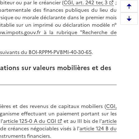
biteur ou par le créancier (
CGI, art. 242 ter, 3
;
R
départementale des finances publiques du lieu du
e
ysique ou morale déclarante dans le premier mois
D
m
t établie sur un imprimé ou déclaration modèle n°
e
o
w.impots.gouv.fr à la rubrique "Recherche de
s
n
c
t
e
et suivants du BOI-RPPM-PVBMI-40-30-65
.
e
n
r
d
ations sur valeurs mobilières et des
e
r
n
e
h
e
a
n
u
b
ières et des revenus de capitaux mobiliers (
CGI,
t
a
rganisme effectuant un paiement portant sur les
d
s
l'
article 125-0 A du CGI
et au III bis de l'
article
e
d
s de créances négociables visés à l'
article 124 B du
l
e
instruments financiers.
a