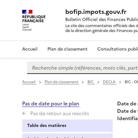
bofip.impots.gouv.fr
RÉPUBLIQUE
Bulletin Officiel des Finances Publ
FRANÇAISE
Le site des commentaires officiels des d
de la direction générale des Finances p
Accueil
Plan de classement
Consultations publi
Recherche simple (références, mots clés, partie 
Formulaire
de
recherche
Accueil
Plan de classement
BIC
DECLA
BIC - O
Pas de date pour le plan
Date de 
Date de 
Pas de retour aux rescrits
Identifia
Table des matières