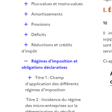
l
e
D
Plus-values et moins-values
p
i
I.
r
é
l
e
D
Amortissements
p
i
r
é
l
10
e
D
Provisions
p
i
r
é
l
Il i
e
D
Déficits
p
i
supp
r
é
l
e
D
Réductions et crédits
sont
p
i
r
é
d'impôt
servi
l
e
p
i
r
R
Régimes d'imposition et
Ci-a
l
e
e
obligations déclaratives
i
r
p
e
D
Titre 1 : Champ
l
r
é
d'application des différents
i
p
régimes d'imposition
e
l
r
Titre 2 : Incidence du régime
i
des micro-entreprises sur la
e
détermination du résultat