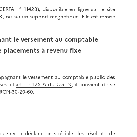
l
p
CERFA n° 11428), disponible en ligne sur le site
a
a
, ou sur un support magnétique. Elle est remise
p
g
a
e
g
gnant le versement au comptable
e
e placements à revenu fixe
compagnant le versement au comptable public des
és à l'
article 125 A du CGI
, il convient de se
RCM-30-20-60
.
agner la déclaration spéciale des résultats de