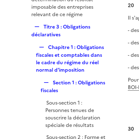
r
20
imposable des entreprises
relevant de ce régime
Il s'
R
Titre 3 : Obligations
- des
e
déclaratives
p
- de
R
Chapitre 1 : Obligations
l
e
fiscales et comptables dans
- de
i
p
le cadre du régime du réel
e
- de
l
normal d'imposition
r
i
Pour
R
Section 1 : Obligations
e
BOI-
e
fiscales
r
p
Sous-section 1 :
l
Personnes tenues de
i
souscrire la déclaration
e
spéciale de résultats
r
30
Sous-section 2 : Forme et