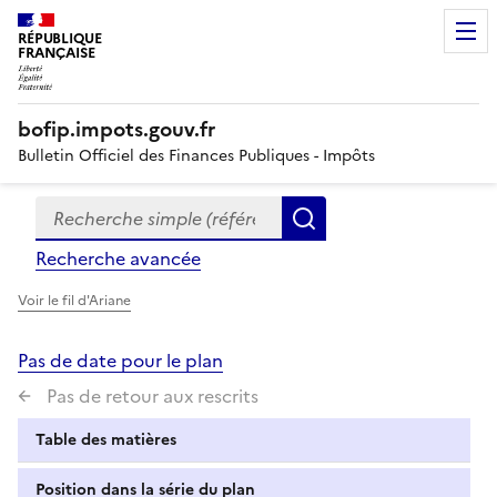
RÉPUBLIQUE
FRANÇAISE
bofip.impots.gouv.fr
Bulletin Officiel des Finances Publiques - Impôts
Recherche simple (références, mots clés, partie du titre
Formulaire
Rechercher
de
Recherche avancée
recherche
Voir le fil d'Ariane
Pas de date pour le plan
Pas de retour aux rescrits
Table des matières
Position dans la série du plan