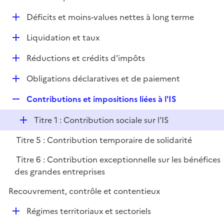
i
é
l
e
D
Déficits et moins-values nettes à long terme
p
i
r
é
l
e
D
Liquidation et taux
p
i
r
é
l
e
D
Réductions et crédits d'impôts
p
i
r
é
l
e
D
Obligations déclaratives et de paiement
p
i
r
é
l
e
R
Contributions et impositions liées à l'IS
p
i
r
e
l
e
D
Titre 1 : Contribution sociale sur l'IS
p
i
r
é
l
e
Titre 5 : Contribution temporaire de solidarité
p
i
r
l
e
Titre 6 : Contribution exceptionnelle sur les bénéfices
i
r
des grandes entreprises
e
Recouvrement, contrôle et contentieux
r
D
Régimes territoriaux et sectoriels
é