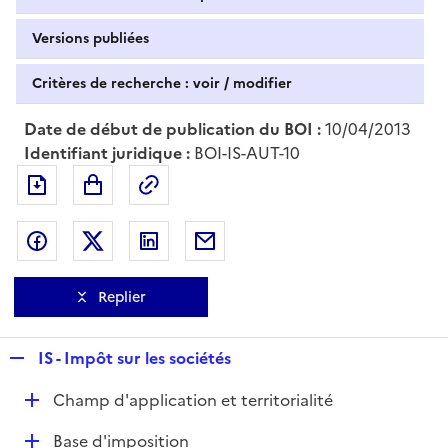
Versions publiées
Critères de recherche : voir / modifier
Date de début de publication du BOI :
10/04/2013
Identifiant juridique :
BOI-IS-AUT-10
Exporter le document au format pdf
Permalien : adresse web de ce doc
Partager sur Facebook
Partager sur Twitter
Partager sur LinkedIn
Partager par messagerie
Replier
R
IS - Impôt sur les sociétés
e
D
Champ d'application et territorialité
p
é
l
D
Base d'imposition
p