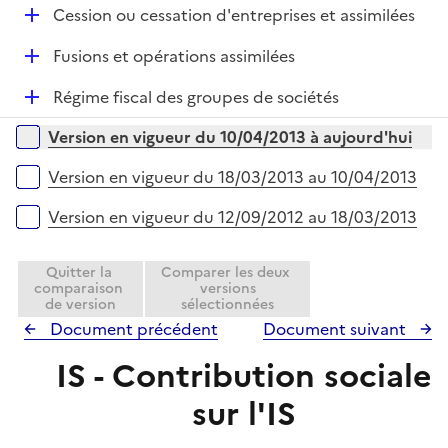
D
Cession ou cessation d'entreprises et assimilées
p
é
l
D
Fusions et opérations assimilées
p
i
é
l
e
D
Régime fiscal des groupes de sociétés
p
i
r
é
l
e
Versions sur la période
Version en vigueur du 10/04/2013 à aujourd'hui
p
i
r
l
e
Version en vigueur du 18/03/2013 au 10/04/2013
i
r
e
Version en vigueur du 12/09/2012 au 18/03/2013
r
Quitter la
Comparer les deux
comparaison
versions
de version
sélectionnées
Document précédent
Document suivant
IS - Contribution sociale
sur l'IS