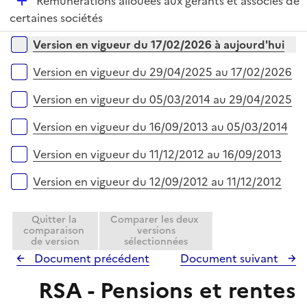
D
Rémunérations allouées aux gérants et associés de
p
é
certaines sociétés
l
p
i
Versions sur la période
Version en vigueur du 17/02/2026 à aujourd'hui
l
e
i
r
Version en vigueur du 29/04/2025 au 17/02/2026
e
r
Version en vigueur du 05/03/2014 au 29/04/2025
Version en vigueur du 16/09/2013 au 05/03/2014
Version en vigueur du 11/12/2012 au 16/09/2013
Version en vigueur du 12/09/2012 au 11/12/2012
Quitter la
Comparer les deux
comparaison
versions
de version
sélectionnées
Document précédent
Document suivant
RSA - Pensions et rentes