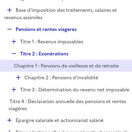
i
é
l
e
D
Base d'imposition des traitements, salaires et
p
i
r
é
revenus assimiles
l
e
p
i
r
R
Pensions et rentes viageres
l
e
e
i
r
D
Titre 1 : Revenus imposables
p
e
é
l
r
R
Titre 2 : Exonérations
p
i
e
l
e
Chapitre 1 : Pensions de vieillesse et de retraite
p
i
r
l
e
D
Chapitre 2 : Pensions d’invalidité
i
r
é
e
D
Titre 3 : Détermination du revenu net imposable
p
r
é
l
Titre 4 : Déclaration annuelle des pensions et rentes
p
i
viagères
l
e
i
r
D
Épargne salariale et actionnariat salarié
e
é
r