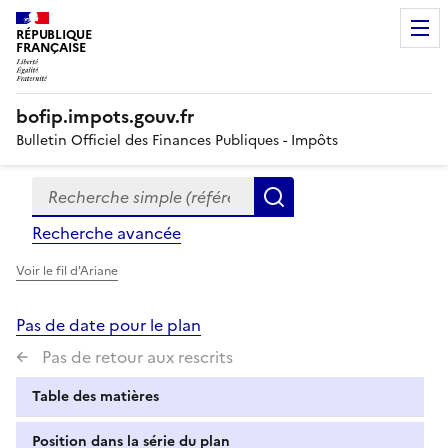
RÉPUBLIQUE
FRANÇAISE
bofip.impots.gouv.fr
Bulletin Officiel des Finances Publiques - Impôts
Recherche simple (références, mots clés, partie du titre
Formulaire
Rechercher
de
Recherche avancée
recherche
Voir le fil d'Ariane
Pas de date pour le plan
Pas de retour aux rescrits
Table des matières
Position dans la série du plan