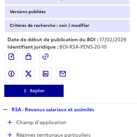
Versions publiées
Critères de recherche : voir / modifier
Date de début de publication du BOI :
17/02/2026
Identifiant juridique :
BOI-RSA-PENS-20-10
Exporter le document au format pdf
Permalien : adresse web de ce doc
Partager sur Facebook
Partager sur Twitter
Partager sur LinkedIn
Partager par messagerie
Replier
R
RSA - Revenus salariaux et assimilés
e
D
Champ d'application
p
é
l
D
Régimes territoriaux particuliers
p