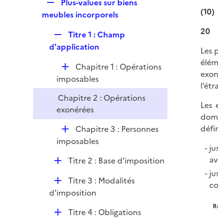
R
Plus-values sur biens
i
(10)
e
meubles incorporels
e
p
r
20
R
Titre 1 : Champ
l
e
d'application
i
Les 
p
e
élém
D
Chapitre 1 : Opérations
l
r
exon
é
imposables
i
l’étr
p
e
Chapitre 2 : Opérations
l
r
Les 
exonérées
i
domi
e
D
défi
Chapitre 3 : Personnes
r
é
imposables
ju
p
av
D
Titre 2 : Base d'imposition
l
é
ju
i
D
Titre 3 : Modalités
p
co
e
é
d'imposition
l
r
p
i
R
D
Titre 4 : Obligations
l