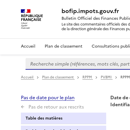
bofip.impots.gouv.fr
RÉPUBLIQUE
Bulletin Officiel des Finances Publ
FRANÇAISE
Le site des commentaires officiels des d
de la direction générale des Finances p
Accueil
Plan de classement
Consultations publi
Recherche simple (références, mots clés, partie 
Formulaire
de
recherche
Accueil
Plan de classement
RPPM
PVBMI
RPPM 
Pas de date pour le plan
Date de 
Identifia
Pas de retour aux rescrits
Table des matières