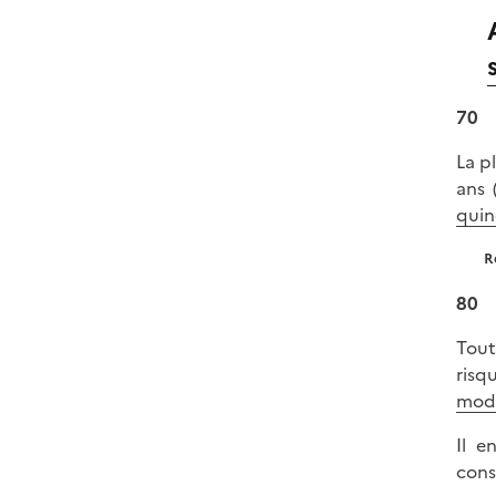
70
La p
ans 
quin
R
80
Tout
risq
modi
Il e
cons