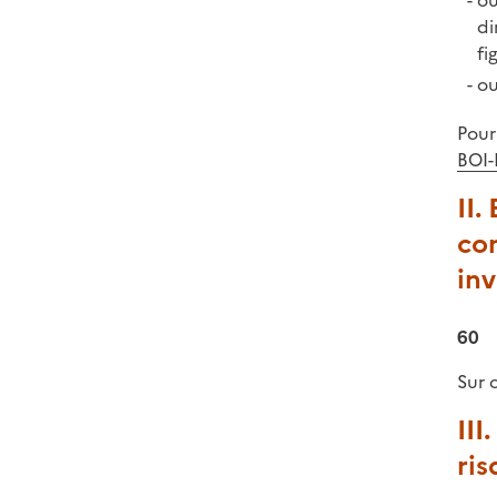
ou
di
fi
ou
Pour
BOI
II.
co
inv
60
Sur 
III
ris