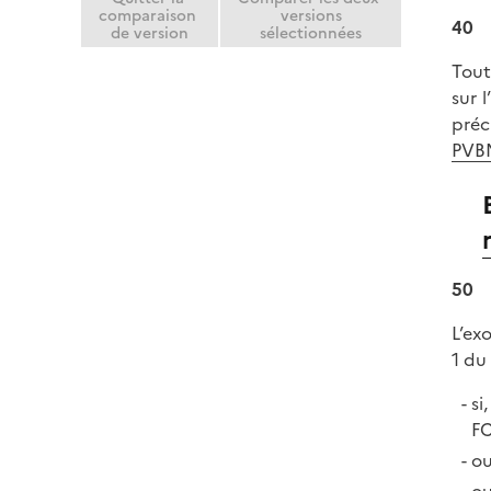
comparaison
versions
40
de version
sélectionnées
Tout
sur 
préc
PVB
50
L’ex
1 du 
si
FC
ou