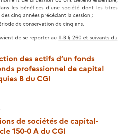
u moment de la cession ou ont détenu ensemble,
l
p
ns les bénéfices d’une société dont les titres
a
a
 des cinq années précédant la cession ;
p
g
période de conservation de cinq ans.
a
e
g
onvient de se reporter au
II-B § 260 et suivants du
e
ction des actifs d’un fonds
nds professionnel de capital
nquies B du CGI
.
ions de sociétés de capital-
ticle 150-0 A du CGI