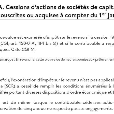
A. Cessions d’actions de sociétés de capi
er
souscrites ou acquises à compter du 1
ja
lus-value est exonérée d’impôt sur le revenu si la cession i
(
CGI, art. 150-0 A, III-1 bis
) et si le contribuable a res
quies C du CGI
.
emarque :
En revanche, cette plus-value demeure soumise aux prélèvement
efois, l’exonération d’impôt sur le revenu n’est pas applicabl
ue (SCR) a cessé de remplir les conditions énumérées à l
fiée portant diverses dispositions d’ordre économique et f
n est de même lorsque le contribuable cède ses actio
ervation de cinq ans ou ne respecte pas ses engagements.