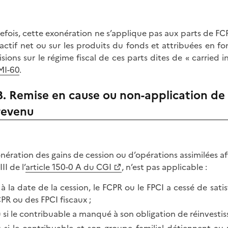
efois, cette exonération ne s’applique pas aux parts de FCP
l’actif net ou sur les produits du fonds et attribuées en f
isions sur le régime fiscal de ces parts dites de « carried i
MI-60
.
B. Remise en cause ou non-application de 
revenu
onération des gains de cession ou d’opérations assimilées a
III de l’
article 150-0 A du CGI
, n’est pas applicable :
, à la date de la cession, le FCPR ou le FPCI a cessé de sati
PR ou des FPCI fiscaux ;
 si le contribuable a manqué à son obligation de réinvesti