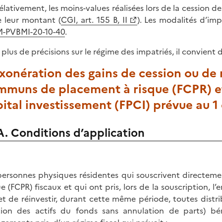
élativement, les moins-values réalisées lors de la cession d
 leur montant (
CGI, art. 155 B, II
). Les modalités d’im
-PVBMI-20-10-40
.
 plus de précisions sur le régime des impatriés, il convient 
Exonération des gains de cession ou de
mmuns de placement à risque (FCPR) et
ital investissement (FPCI) prévue au 1 d
A. Conditions d’application
personnes physiques résidentes qui souscrivent directe
ue (FCPR) fiscaux et qui ont pris, lors de la souscription,
et de réinvestir, durant cette même période, toutes distri
tion des actifs du fonds sans annulation de parts) bén