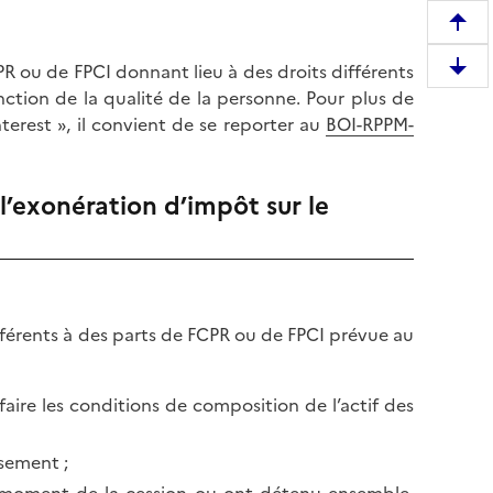
R
e
R ou de FPCI donnant lieu à des droits différents
D
m
onction de la qualité de la personne. Pour plus de
e
o
nterest », il convient de se reporter au
BOI-RPPM-
s
n
c
t
e
e
l’exonération d’impôt sur le
n
r
d
e
r
n
e
h
e
a
fférents à des parts de FCPR ou de FPCI prévue au
n
u
b
t
a
d
sfaire les conditions de composition de l’actif des
s
e
d
l
ssement ;
e
a