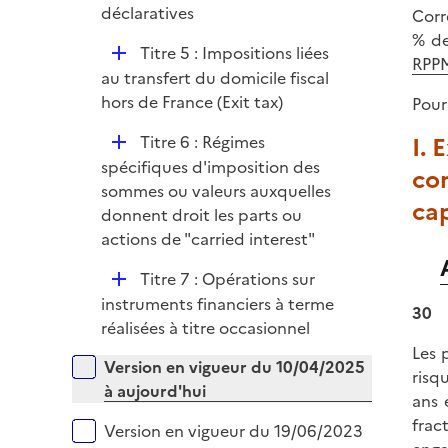
e
é
déclaratives
Corr
i
r
p
% de
e
D
Titre 5 : Impositions liées
l
RPPM
r
é
au transfert du domicile fiscal
i
p
hors de France (Exit tax)
Pour
e
l
r
D
Titre 6 : Régimes
I. 
i
é
spécifiques d'imposition des
e
co
p
sommes ou valeurs auxquelles
r
cap
l
donnent droit les parts ou
i
actions de "carried interest"
e
D
Titre 7 : Opérations sur
r
é
instruments financiers à terme
30
p
réalisées à titre occasionnel
l
Les 
Versions sur la période
Version en vigueur du 10/04/2025
i
risq
à aujourd'hui
e
ans 
r
frac
Version en vigueur du 19/06/2023