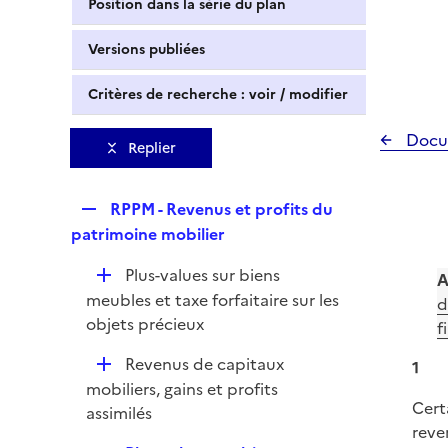
Position dans la série du plan
Versions publiées
Critères de recherche : voir / modifier
Docu
Replier
R
RPPM - Revenus et profits du
e
patrimoine mobilier
p
D
Plus-values sur biens
l
A
é
meubles et taxe forfaitaire sur les
i
d
p
objets précieux
e
f
l
r
D
Revenus de capitaux
1
i
é
mobiliers, gains et profits
e
Cert
p
assimilés
r
reve
l