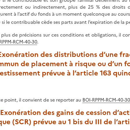
 si le contribuable et son groupe familial détiennent a
rectement ou indirectement, plus de 25 % des droits da
gurent à l’actif du fonds à un moment quelconque au cours
 si le contribuable cède ses parts avant l’expiration de la 
 plus de précisions sur ces conditions et obligations, il c
-RPPM-RCM-40-30
.
 Exonération des distributions d’une fra
mmun de placement à risque ou d’un fo
estissement prévue à l’article 163 qui
ce point, il convient de se reporter au
BOI-RPPM-RCM-40-30
. Exonération des gains de cession d’act
que (SCR) prévue au 1 bis du III de l’ar