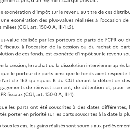
gements pris, d’un régime fiscal qui prévoit :
e exonération d’impôt sur le revenu au titre de ces distribu
 une exonération des plus-values réalisées à l’occasion d
similées (
CGI, art. 150-0 A, III-1
).
lus-value réalisée par les porteurs de parts de FCPR ou d
I) fiscaux à l’occasion de la cession ou du rachat de par
olution de ces fonds, est exonérée d’impôt sur le revenu sou
e la cession, le rachat ou la dissolution intervienne après 
 que le porteur de parts ainsi que le fonds aient respecté
 l’article 163 quinquies B du CGI durant la détention de
gagements de réinvestissement, de détention et, pour les
PR fiscaux (CGI, art. 150-0 A, III-1).
que les parts ont été souscrites à des dates différentes,
tés porter en priorité sur les parts souscrites à la date la p
 tous les cas, les gains réalisés sont soumis aux prélèvemen