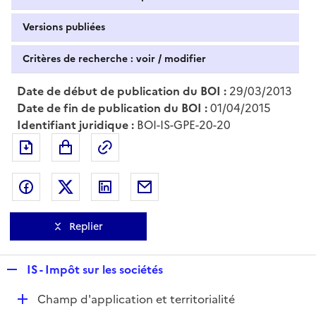
Versions publiées
Critères de recherche : voir / modifier
Date de début de publication du BOI :
29/03/2013
Date de fin de publication du BOI :
01/04/2015
Identifiant juridique :
BOI-IS-GPE-20-20
Exporter le document au format pdf
Permalien : adresse web de ce doc
Partager sur Facebook
Partager sur Twitter
Partager sur LinkedIn
Partager par messagerie
Replier
R
IS - Impôt sur les sociétés
e
D
Champ d'application et territorialité
p
é