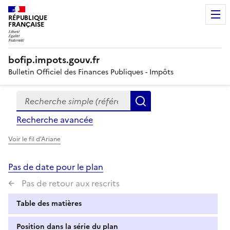
RÉPUBLIQUE
FRANÇAISE
bofip.impots.gouv.fr
Bulletin Officiel des Finances Publiques - Impôts
Recherche simple (références, mots clés, partie du titre
Formulaire
Rechercher
de
Recherche avancée
recherche
Voir le fil d'Ariane
Pas de date pour le plan
Pas de retour aux rescrits
Table des matières
Position dans la série du plan