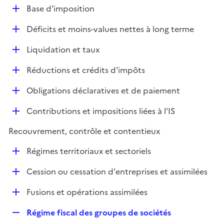
l
D
Base d'imposition
p
i
é
l
e
D
Déficits et moins-values nettes à long terme
p
i
r
é
l
e
D
Liquidation et taux
p
i
r
é
l
e
D
Réductions et crédits d'impôts
p
i
r
é
l
e
D
Obligations déclaratives et de paiement
p
i
r
é
l
e
D
Contributions et impositions liées à l'IS
p
i
r
é
l
e
Recouvrement, contrôle et contentieux
p
i
r
l
e
D
Régimes territoriaux et sectoriels
i
r
é
e
D
Cession ou cessation d'entreprises et assimilées
p
r
é
l
D
Fusions et opérations assimilées
p
i
é
l
e
R
Régime fiscal des groupes de sociétés
p
i
r