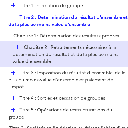
e
l
e
D
Titre 1 : Formation du groupe
p
i
r
é
l
e
R
Titre 2 : Détermination du résultat d'ensemble et
p
i
r
e
de la plus ou moins-value d'ensemble
l
e
p
i
r
Chapitre 1 : Détermination des résultats propres
l
e
i
r
D
Chapitre 2 : Retraitements nécessaires à la
e
é
détermination du résultat et de la plus ou moins-
r
p
value d'ensemble
l
D
Titre 3 : Imposition du résultat d'ensemble, de la
i
é
plus ou moins-value d'ensemble et paiement de
e
p
l'impôt
r
l
D
Titre 4 : Sorties et cessation de groupes
i
é
e
D
Titre 5 : Opérations de restructurations du
p
r
é
groupe
l
p
i