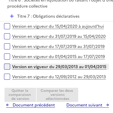
Titre 6 : Sociétés en liquidation ou faisant l'objet d'un
l
e
procédure collective
i
r
e
D
Titre 7 : Obligations déclaratives
r
é
Versions sur la période
Version en vigueur du 15/04/2020 à aujourd'hui
p
l
Version en vigueur du 31/07/2019 au 15/04/2020
i
e
Version en vigueur du 17/07/2019 au 31/07/2019
r
Version en vigueur du 01/04/2015 au 17/07/2019
Version en vigueur du 29/03/2013 au 01/04/2015
Version en vigueur du 12/09/2012 au 29/03/2013
Quitter la
Comparer les deux
comparaison
versions
de version
sélectionnées
Document précédent
Document suivant