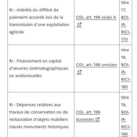
titre
RI - Intérêts du différé de
17,
paiement accordé lors de la
CGI, art. 199 vicies A
BOI-
transmission d'une exploitation
IR-
agricole
RICI-
170
titre
18,
RI - Financement en capital
CGI, art. 199 unvicies
BOI-
d'œuvres cinématographiques
IR-
ou audiovisuelles
RICI-
180
titre
RI - Dépenses relatives aux
19,
travaux de conservation ou de
CGI, art. 199
BOI-
restauration d'objets mobiliers
duovicies
IR-
classés monuments historiques
RICI-
190