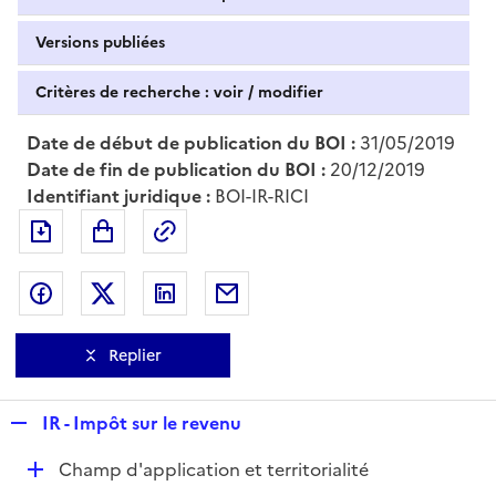
Versions publiées
Critères de recherche : voir / modifier
Date de début de publication du BOI :
31/05/2019
Date de fin de publication du BOI :
20/12/2019
Identifiant juridique :
BOI-IR-RICI
Exporter le document au format pdf
Permalien : adresse web de ce doc
Partager sur Facebook
Partager sur Twitter
Partager sur LinkedIn
Partager par messagerie
Replier
R
IR - Impôt sur le revenu
e
D
Champ d'application et territorialité
p
é