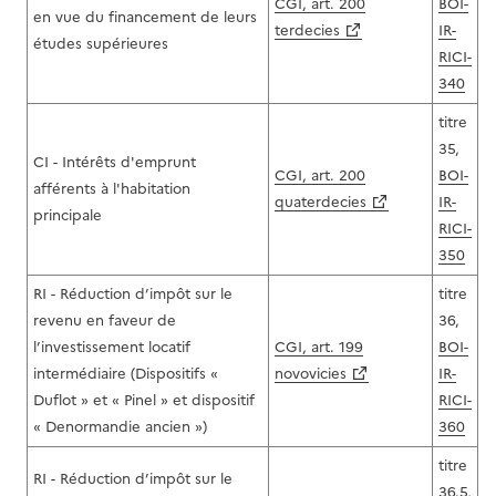
CGI, art. 200
BOI-
en vue du financement de leurs
terdecies
IR-
études supérieures
RICI-
340
titre
35,
CI - Intérêts d'emprunt
CGI, art. 200
BOI-
afférents à l'habitation
quaterdecies
IR-
principale
RICI-
350
RI - Réduction d’impôt sur le
titre
revenu en faveur de
36,
l’investissement locatif
CGI, art. 199
BOI-
intermédiaire (Dispositifs «
novovicies
IR-
Duflot » et « Pinel » et dispositif
RICI-
« Denormandie ancien »)
360
titre
RI - Réduction d’impôt sur le
36.5,