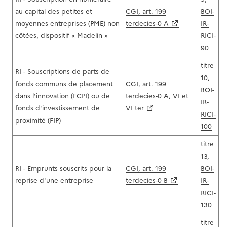
au capital des petites et
CGI, art. 199
BOI-
moyennes entreprises (PME) non
terdecies-0 A
IR-
côtées, dispositif « Madelin »
RICI-
90
titre
RI - Souscriptions de parts de
10,
fonds communs de placement
CGI, art. 199
BOI-
dans l'innovation (FCPI) ou de
terdecies-0 A, VI et
IR-
fonds d'investissement de
VI ter
RICI-
proximité (FIP)
100
titre
13,
RI - Emprunts souscrits pour la
CGI, art. 199
BOI-
reprise d'une entreprise
terdecies-0 B
IR-
RICI-
130
titre