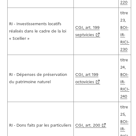
220
titre
23,
RI - Investissements locatifs
CGI, art. 199
BOI-
réalisés dans le cadre de la loi
septvicies
IR-
« Scellier »
RICI-
230
titre
24,
RI - Dépenses de préservation
CGI, art 199
BOI-
du patrimoine naturel
octovicies
IR-
RICI-
240
titre
25,
BOI-
RI - Dons faits par les particuliers
CGI, art. 200
IR-