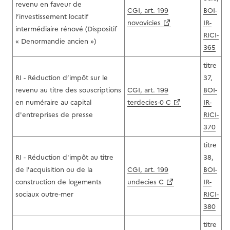
revenu en faveur de
CGI, art. 199
BOI-
l’investissement locatif
novovicies
IR-
intermédiaire rénové (Dispositif
RICI-
« Denormandie ancien »)
365
titre
RI - Réduction d’impôt sur le
37,
revenu au titre des souscriptions
CGI, art. 199
BOI-
en numéraire au capital
terdecies-0 C
IR-
d'entreprises de presse
RICI-
370
titre
RI - Réduction d'impôt au titre
38,
de l'acquisition ou de la
CGI, art. 199
BOI-
construction de logements
undecies C
IR-
sociaux outre-mer
RICI-
380
titre