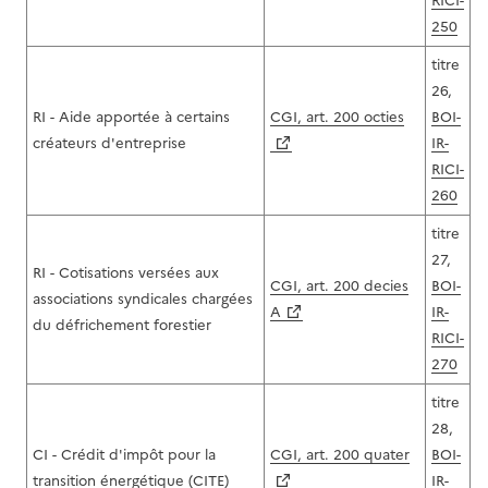
RICI-
250
titre
26,
RI - Aide apportée à certains
CGI, art. 200 octies
BOI-
créateurs d'entreprise
IR-
RICI-
260
titre
27,
RI - Cotisations versées aux
CGI, art. 200 decies
BOI-
associations syndicales chargées
A
IR-
du défrichement forestier
RICI-
270
titre
28,
CI - Crédit d'impôt pour la
CGI, art. 200 quater
BOI-
transition énergétique (CITE)
IR-