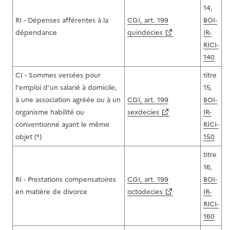
14,
RI - Dépenses afférentes à la
CGI, art. 199
BOI-
dépendance
quindecies
IR-
RICI-
140
CI - Sommes versées pour
titre
l'emploi d'un salarié à domicile,
15,
à une association agréée ou à un
CGI, art. 199
BOI-
organisme habilité ou
sexdecies
IR-
conventionné ayant le même
RICI-
objet (*)
150
titre
16,
RI - Prestations compensatoires
CGI, art. 199
BOI-
en matière de divorce
octodecies
IR-
RICI-
160