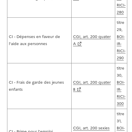
RICI-
280
titre
29,
CI - Dépenses en faveur de
CGI, art. 200 quater
BOI-
l'aide aux personnes
A
IR-
RICI-
290
titre
30,
CI - Frais de garde des jeunes
CGI, art. 200 quater
BOI-
enfants
B
IR-
RICI-
300
titre
31,
CGI, art. 200 sexies
BOI-
CI - Prime pour l'emploi