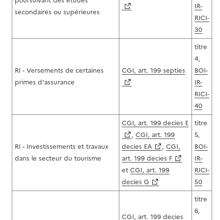
poursuivant des études
IR-
secondaires ou supérieures
RICI-
30
titre
4,
RI - Versements de certaines
CGI, art. 199 septies
BOI-
primes d'assurance
IR-
RICI-
40
CGI, art. 199 decies E
titre
,
CGI, art. 199
5,
RI - Investissements et travaux
decies EA
,
CGI,
BOI-
dans le secteur du tourisme
art. 199 decies F
IR-
et
CGI, art. 199
RICI-
decies G
50
titre
6,
CGI, art. 199 decies