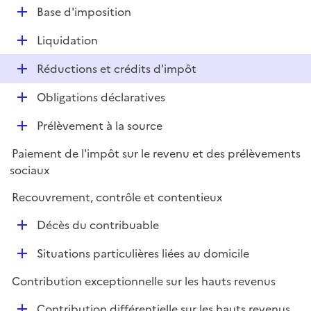
l
D
Base d'imposition
p
i
é
l
e
D
Liquidation
p
i
r
é
l
e
D
Réductions et crédits d'impôt
p
i
r
é
l
e
D
Obligations déclaratives
p
i
r
é
l
e
D
Prélèvement à la source
p
i
r
é
l
e
Paiement de l'impôt sur le revenu et des prélèvements
p
i
r
sociaux
l
e
i
r
Recouvrement, contrôle et contentieux
e
D
r
Décès du contribuable
é
D
Situations particulières liées au domicile
p
é
l
Contribution exceptionnelle sur les hauts revenus
p
i
l
e
D
Contribution différentielle sur les hauts revenus