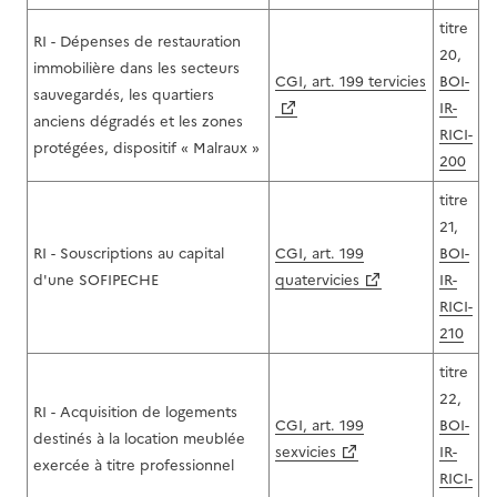
titre
RI - Dépenses de restauration
20,
immobilière dans les secteurs
CGI, art. 199 tervicies
BOI-
sauvegardés, les quartiers
IR-
anciens dégradés et les zones
RICI-
protégées, dispositif « Malraux »
200
titre
21,
RI - Souscriptions au capital
CGI, art. 199
BOI-
d'une SOFIPECHE
quatervicies
IR-
RICI-
210
titre
22,
RI - Acquisition de logements
CGI, art. 199
BOI-
destinés à la location meublée
sexvicies
IR-
exercée à titre professionnel
RICI-