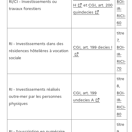
RI/CI - Investissements ou
BOI-
H
et
CGI, art. 200
travaux forestiers
IR-
quindecies
RICI-
60
titre
7,
RI - Investissements dans des
CGI, art. 199 decies I
BOI-
résidences hôtelières à vocation
IR-
sociale
RICI-
70
titre
8,
RI - Investissements réalisés
CGI, art. 199
BOI-
outre-mer par les personnes
undecies A
IR-
physiques
RICI-
80
titre
RI - Souscription en numéraire
9,