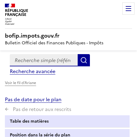
RÉPUBLIQUE
FRANÇAISE
bofip.impots.gouv.fr
Bulletin Officiel des Finances Publiques - Impôts
Recherche simple (références, mots clés, partie du titre
Formulaire
Rechercher
de
Recherche avancée
recherche
Voir le fil d'Ariane
Pas de date pour le plan
Pas de retour aux rescrits
Table des matières
Position dans la série du plan