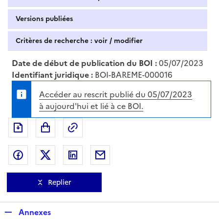
Versions publiées
Critères de recherche : voir / modifier
Date de début de publication du BOI :
05/07/2023
Identifiant juridique :
BOI-BAREME-000016
Accéder au rescrit publié du 05/07/2023
à aujourd'hui et lié à ce BOI.
Exporter le document au format pdf
Permalien : adresse web de ce doc
Partager sur Facebook
Partager sur Twitter
Partager sur LinkedIn
Partager par messagerie
Replier
R
Annexes