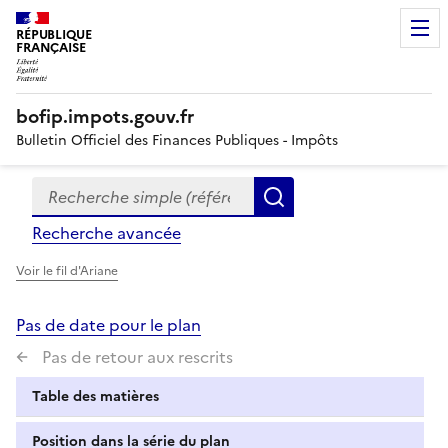
RÉPUBLIQUE
FRANÇAISE
bofip.impots.gouv.fr
Bulletin Officiel des Finances Publiques - Impôts
Recherche simple (références, mots clés, partie du titre
Formulaire
Rechercher
de
Recherche avancée
recherche
Voir le fil d'Ariane
Pas de date pour le plan
Pas de retour aux rescrits
Table des matières
Position dans la série du plan