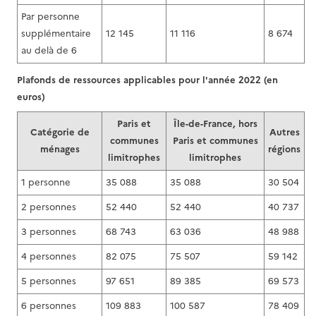
Par personne
supplémentaire
12 145
11 116
8 674
au delà de 6
Plafonds de ressources applicables pour l'année 2022 (en
euros)
Paris et
Île-de-France, hors
Catégorie de
Autres
communes
Paris et communes
ménages
régions
limitrophes
limitrophes
1 personne
35 088
35 088
30 504
2 personnes
52 440
52 440
40 737
3 personnes
68 743
63 036
48 988
4 personnes
82 075
75 507
59 142
5 personnes
97 651
89 385
69 573
6 personnes
109 883
100 587
78 409