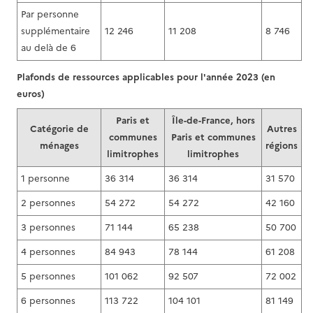
Par personne
supplémentaire
12 246
11 208
8 746
au delà de 6
Plafonds de ressources applicables pour l'année 2023 (en
euros)
Paris et
Île-de-France, hors
Catégorie de
Autres
communes
Paris et communes
ménages
régions
limitrophes
limitrophes
1 personne
36 314
36 314
31 570
2 personnes
54 272
54 272
42 160
3 personnes
71 144
65 238
50 700
4 personnes
84 943
78 144
61 208
5 personnes
101 062
92 507
72 002
6 personnes
113 722
104 101
81 149