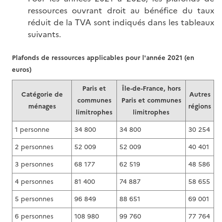
ressources ouvrant droit au bénéfice du taux
réduit de la TVA sont indiqués dans les tableaux
suivants.
Plafonds de ressources applicables pour l'année 2021 (en
euros)
Paris et
Île-de-France, hors
Catégorie de
Autres
communes
Paris et communes
ménages
régions
limitrophes
limitrophes
1 personne
34 800
34 800
30 254
2 personnes
52 009
52 009
40 401
3 personnes
68 177
62 519
48 586
4 personnes
81 400
74 887
58 655
5 personnes
96 849
88 651
69 001
6 personnes
108 980
99 760
77 764