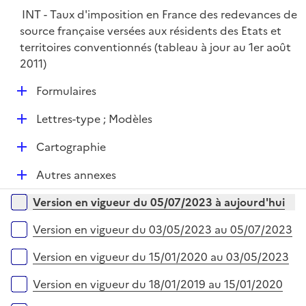
INT - Taux d'imposition en France des redevances de
source française versées aux résidents des Etats et
territoires conventionnés (tableau à jour au 1er août
2011)
D
Formulaires
é
D
Lettres-type ; Modèles
p
é
l
D
Cartographie
p
i
é
l
e
D
Autres annexes
p
i
r
é
l
e
Versions sur la période
Version en vigueur du 05/07/2023 à aujourd'hui
p
i
r
l
e
Version en vigueur du 03/05/2023 au 05/07/2023
i
r
e
Version en vigueur du 15/01/2020 au 03/05/2023
r
Version en vigueur du 18/01/2019 au 15/01/2020