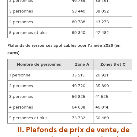
2 personnes
46 759
33 761
3 personnes
53 440
39 052
4 personnes
60 788
43 273
5 personnes et plus
69 340
47 482
Plafonds de ressources applicables pour l'année 2023 (en
euros)
Nombre de personnes
Zone A
Zones B et C
1 personne
35 515
26 921
2 personnes
49 720
35 899
3 personnes
56 825
41 525
4 personnes
64 638
46 014
5 personnes et plus
73 732
50 489
II. Plafonds de prix de vente, de