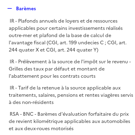
e
R
Barèmes
p
e
l
IR - Plafonds annuels de loyers et de ressources
p
i
applicables pour certains investissements réalisés
l
e
outre-mer et plafond de la base de calcul de
i
r
l'avantage fiscal (CGI, art. 199 undecies C ; CGI, art.
e
244 quater X et CGI, art. 244 quater Y)
r
IR - Prélèvement à la source de l'impôt sur le revenu -
Grilles des taux par défaut et montant de
l'abattement pour les contrats courts
IR - Tarif de la retenue à la source applicable aux
traitements, salaires, pensions et rentes viagères servis
à des non-résidents
RSA - BNC - Barèmes d'évaluation forfaitaire du prix
de revient kilométrique applicables aux automobiles
et aux deux-roues motorisés