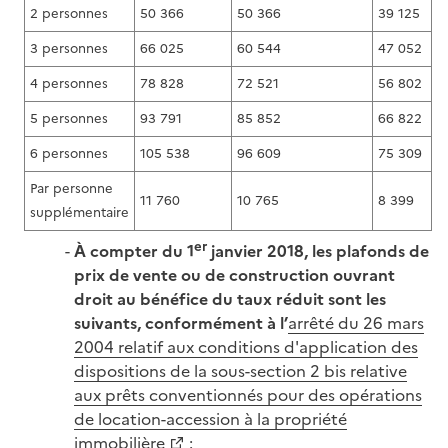
2 personnes
50 366
50 366
39 125
3 personnes
66 025
60 544
47 052
4 personnes
78 828
72 521
56 802
5 personnes
93 791
85 852
66 822
6 personnes
105 538
96 609
75 309
Par personne
11 760
10 765
8 399
supplémentaire
er
À compter du 1
janvier 2018, les plafonds de
prix de vente ou de construction ouvrant
droit au bénéfice du taux réduit sont les
suivants, conformément à l’
arrêté du 26 mars
2004 relatif aux conditions d'application des
dispositions de la sous-section 2 bis relative
aux prêts conventionnés pour des opérations
de location-accession à la propriété
immobilière
: