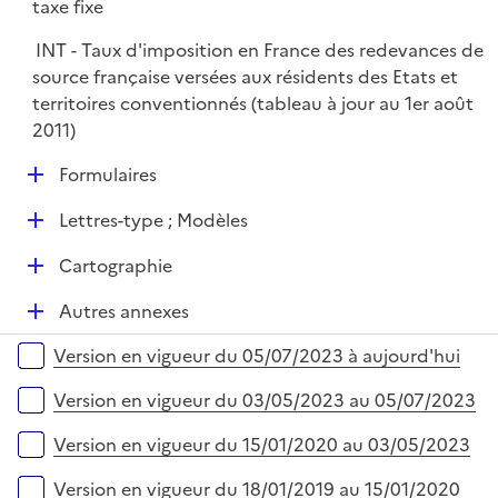
taxe fixe
INT - Taux d'imposition en France des redevances de
source française versées aux résidents des Etats et
territoires conventionnés (tableau à jour au 1er août
2011)
D
Formulaires
é
D
Lettres-type ; Modèles
p
é
l
D
Cartographie
p
i
é
l
e
D
Autres annexes
p
i
r
é
l
e
Versions sur la période
Version en vigueur du 05/07/2023 à aujourd'hui
p
i
r
l
e
Version en vigueur du 03/05/2023 au 05/07/2023
i
r
e
Version en vigueur du 15/01/2020 au 03/05/2023
r
Version en vigueur du 18/01/2019 au 15/01/2020