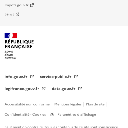
Impots.gouv.fr
Sénat
RÉPUBLIQUE
FRANÇAISE
info.gouv.fr
service-public.fr
legifrance.gouv.fr
data.gouv.fr
Accessibilité non conforme
Mentions légales
Plan du site
Confidentialité - Cookies
Paramètres d'affichage
Sauf mention contraire, tous les contenus de ce site sont sous
licence