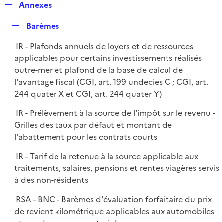
R
Annexes
e
R
Barèmes
p
e
l
IR - Plafonds annuels de loyers et de ressources
p
i
applicables pour certains investissements réalisés
l
e
outre-mer et plafond de la base de calcul de
i
r
l'avantage fiscal (CGI, art. 199 undecies C ; CGI, art.
e
244 quater X et CGI, art. 244 quater Y)
r
IR - Prélèvement à la source de l'impôt sur le revenu -
Grilles des taux par défaut et montant de
l'abattement pour les contrats courts
IR - Tarif de la retenue à la source applicable aux
traitements, salaires, pensions et rentes viagères servis
à des non-résidents
RSA - BNC - Barèmes d'évaluation forfaitaire du prix
de revient kilométrique applicables aux automobiles