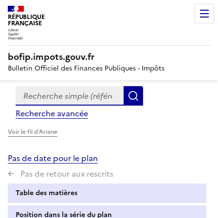
RÉPUBLIQUE
FRANÇAISE
bofip.impots.gouv.fr
Bulletin Officiel des Finances Publiques - Impôts
Recherche simple (références, mots clés, partie du titre
Formulaire
Rechercher
de
Recherche avancée
recherche
Voir le fil d'Ariane
Pas de date pour le plan
Pas de retour aux rescrits
Table des matières
Position dans la série du plan