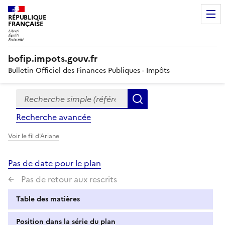
RÉPUBLIQUE
FRANÇAISE
bofip.impots.gouv.fr
Bulletin Officiel des Finances Publiques - Impôts
Recherche simple (références, mots clés, partie du titre
Formulaire
Rechercher
de
Recherche avancée
recherche
Voir le fil d'Ariane
Pas de date pour le plan
Pas de retour aux rescrits
Table des matières
Position dans la série du plan