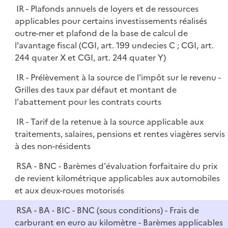
l
IR - Plafonds annuels de loyers et de ressources
p
i
applicables pour certains investissements réalisés
l
e
outre-mer et plafond de la base de calcul de
i
r
l'avantage fiscal (CGI, art. 199 undecies C ; CGI, art.
e
244 quater X et CGI, art. 244 quater Y)
r
IR - Prélèvement à la source de l'impôt sur le revenu -
Grilles des taux par défaut et montant de
l'abattement pour les contrats courts
IR - Tarif de la retenue à la source applicable aux
traitements, salaires, pensions et rentes viagères servis
à des non-résidents
RSA - BNC - Barèmes d'évaluation forfaitaire du prix
de revient kilométrique applicables aux automobiles
et aux deux-roues motorisés
RSA - BA - BIC - BNC (sous conditions) - Frais de
carburant en euro au kilomètre - Barèmes applicables