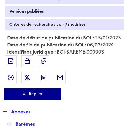
Versions publiées
Critères de recherche : voir / modifier
Date de début de publication du BOI :
25/01/2023
Date de fin de publication du BOI :
06/03/2024
Identifiant juridique :
BOI-BAREME-000003
Exporter le document au format pdf
Permalien : adresse web de ce doc
Partager sur Facebook
Partager sur Twitter
Partager sur LinkedIn
Partager par messagerie
Replier
R
Annexes
e
R
Barèmes
p
e