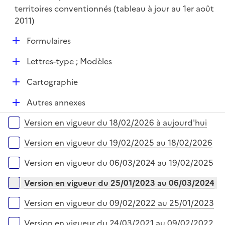
territoires conventionnés (tableau à jour au 1er août
2011)
D
Formulaires
é
D
Lettres-type ; Modèles
p
é
l
D
Cartographie
p
i
é
l
e
D
Autres annexes
p
i
r
é
l
e
Versions sur la période
Version en vigueur du 18/02/2026 à aujourd'hui
p
i
r
l
e
Version en vigueur du 19/02/2025 au 18/02/2026
i
r
e
Version en vigueur du 06/03/2024 au 19/02/2025
r
Version en vigueur du 25/01/2023 au 06/03/2024
Version en vigueur du 09/02/2022 au 25/01/2023
Version en vigueur du 24/03/2021 au 09/02/2022