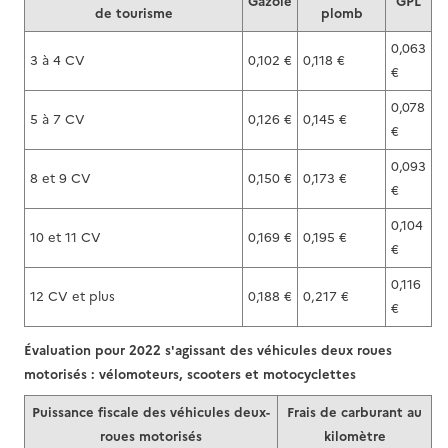
Gazole
GPL
de tourisme
plomb
0,063
3 à 4 CV
0,102 €
0,118 €
€
0,078
5 à 7 CV
0,126 €
0,145 €
€
0,093
8 et 9 CV
0,150 €
0,173 €
€
0,104
10 et 11 CV
0,169 €
0,195 €
€
0,116
12 CV et plus
0,188 €
0,217 €
€
Évaluation pour 2022 s'agissant des véhicules deux roues
motorisés : vélomoteurs, scooters et motocyclettes
Puissance fiscale des véhicules deux-
Frais de carburant au
roues motorisés
kilomètre