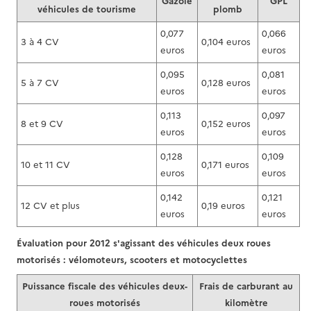
Gazole
GPL
véhicules de tourisme
plomb
0,077
0,066
3 à 4 CV
0,104 euros
euros
euros
0,095
0,081
5 à 7 CV
0,128 euros
euros
euros
0,113
0,097
8 et 9 CV
0,152 euros
euros
euros
0,128
0,109
10 et 11 CV
0,171 euros
euros
euros
0,142
0,121
12 CV et plus
0,19 euros
euros
euros
Évaluation pour 2012 s'agissant des véhicules deux roues
motorisés : vélomoteurs, scooters et motocyclettes
Puissance fiscale des véhicules deux-
Frais de carburant au
roues motorisés
kilomètre