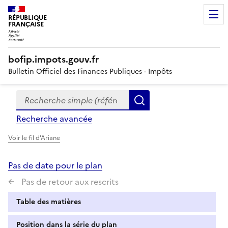
RÉPUBLIQUE
FRANÇAISE
bofip.impots.gouv.fr
Bulletin Officiel des Finances Publiques - Impôts
Recherche simple (références, mots clés, partie du titre
Formulaire
Rechercher
de
Recherche avancée
recherche
Voir le fil d'Ariane
Pas de date pour le plan
Pas de retour aux rescrits
Table des matières
Position dans la série du plan