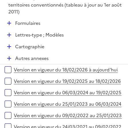
territoires conventionnés (tableau à jour au 1er août
2011)
D
Formulaires
é
D
Lettres-type ; Modèles
p
é
l
D
Cartographie
p
i
é
l
e
D
Autres annexes
p
i
r
é
l
e
Versions sur la période
Version en vigueur du 18/02/2026 à aujourd'hui
p
i
r
l
e
Version en vigueur du 19/02/2025 au 18/02/2026
i
r
e
Version en vigueur du 06/03/2024 au 19/02/2025
r
Version en vigueur du 25/01/2023 au 06/03/2024
Version en vigueur du 09/02/2022 au 25/01/2023
Version en vigueur du 24/03/2021 au 09/02/2022