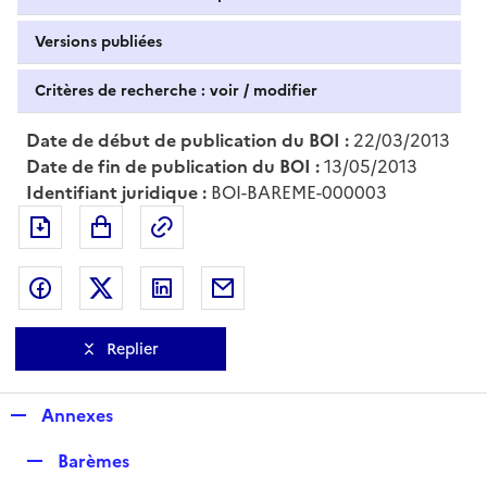
Versions publiées
Critères de recherche : voir / modifier
Date de début de publication du BOI :
22/03/2013
Date de fin de publication du BOI :
13/05/2013
Identifiant juridique :
BOI-BAREME-000003
Exporter le document au format pdf
Permalien : adresse web de ce doc
Partager sur Facebook
Partager sur Twitter
Partager sur LinkedIn
Partager par messagerie
Replier
R
Annexes
e
R
Barèmes
p
e