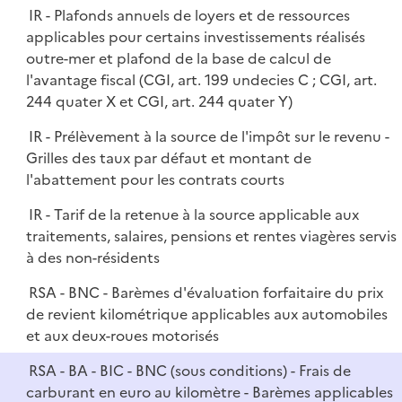
l
IR - Plafonds annuels de loyers et de ressources
p
i
applicables pour certains investissements réalisés
l
e
outre-mer et plafond de la base de calcul de
i
r
l'avantage fiscal (CGI, art. 199 undecies C ; CGI, art.
e
244 quater X et CGI, art. 244 quater Y)
r
IR - Prélèvement à la source de l'impôt sur le revenu -
Grilles des taux par défaut et montant de
l'abattement pour les contrats courts
IR - Tarif de la retenue à la source applicable aux
traitements, salaires, pensions et rentes viagères servis
à des non-résidents
RSA - BNC - Barèmes d'évaluation forfaitaire du prix
de revient kilométrique applicables aux automobiles
et aux deux-roues motorisés
RSA - BA - BIC - BNC (sous conditions) - Frais de
carburant en euro au kilomètre - Barèmes applicables