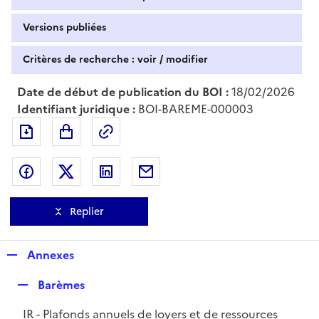
Versions publiées
Critères de recherche : voir / modifier
Date de début de publication du BOI :
18/02/2026
Identifiant juridique :
BOI-BAREME-000003
Exporter le document au format pdf
Permalien : adresse web de ce doc
Partager sur Facebook
Partager sur Twitter
Partager sur LinkedIn
Partager par messagerie
Replier
R
Annexes
e
R
Barèmes
p
e
l
IR - Plafonds annuels de loyers et de ressources
p