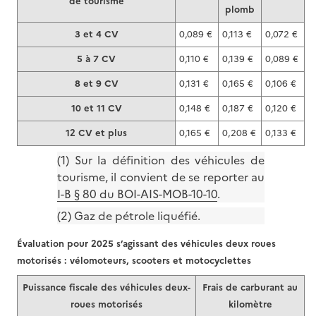
de tourisme
plomb
3 et 4 CV
0,089 €
0,113 €
0,072 €
5 à 7 CV
0,110 €
0,139 €
0,089 €
8 et 9 CV
0,131 €
0,165 €
0,106 €
10 et 11 CV
0,148 €
0,187 €
0,120 €
12 CV et plus
0,165 €
0,208 €
0,133 €
(1) Sur la définition des véhicules de
tourisme, il convient de se reporter au
I-B § 80 du BOI-AIS-MOB-10-10
.
(2) Gaz de pétrole liquéfié.
Évaluation pour 2025 s’agissant des véhicules deux roues
motorisés : vélomoteurs, scooters et motocyclettes
Puissance fiscale des véhicules deux-
Frais de carburant au
roues motorisés
kilomètre