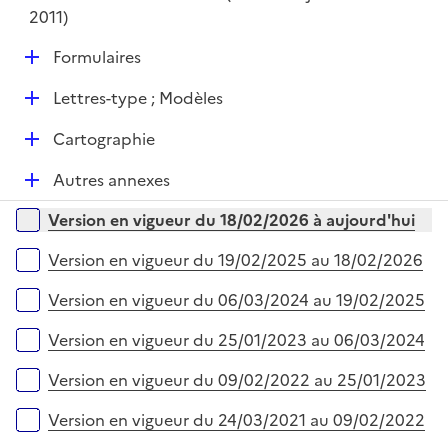
2011)
D
Formulaires
é
D
Lettres-type ; Modèles
p
é
l
D
Cartographie
p
i
é
l
e
D
Autres annexes
p
i
r
é
l
e
Versions sur la période
Version en vigueur du 18/02/2026 à aujourd'hui
p
i
r
l
e
Version en vigueur du 19/02/2025 au 18/02/2026
i
r
e
Version en vigueur du 06/03/2024 au 19/02/2025
r
Version en vigueur du 25/01/2023 au 06/03/2024
Version en vigueur du 09/02/2022 au 25/01/2023
Version en vigueur du 24/03/2021 au 09/02/2022