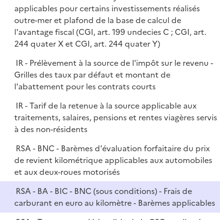
i
applicables pour certains investissements réalisés
l
e
outre-mer et plafond de la base de calcul de
i
r
l'avantage fiscal (CGI, art. 199 undecies C ; CGI, art.
e
244 quater X et CGI, art. 244 quater Y)
r
IR - Prélèvement à la source de l'impôt sur le revenu -
Grilles des taux par défaut et montant de
l'abattement pour les contrats courts
IR - Tarif de la retenue à la source applicable aux
traitements, salaires, pensions et rentes viagères servis
à des non-résidents
RSA - BNC - Barèmes d'évaluation forfaitaire du prix
de revient kilométrique applicables aux automobiles
et aux deux-roues motorisés
RSA - BA - BIC - BNC (sous conditions) - Frais de
carburant en euro au kilomètre - Barèmes applicables