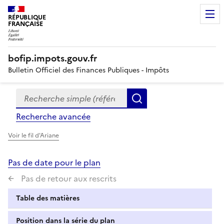
RÉPUBLIQUE
FRANÇAISE
bofip.impots.gouv.fr
Bulletin Officiel des Finances Publiques - Impôts
Recherche simple (références, mots clés, partie du titre
Formulaire
Rechercher
de
Recherche avancée
recherche
Voir le fil d'Ariane
Pas de date pour le plan
Pas de retour aux rescrits
Table des matières
Position dans la série du plan