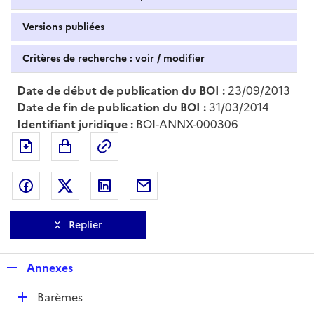
Versions publiées
Critères de recherche : voir / modifier
Date de début de publication du BOI :
23/09/2013
Date de fin de publication du BOI :
31/03/2014
Identifiant juridique :
BOI-ANNX-000306
Exporter le document au format pdf
Permalien : adresse web de ce doc
Partager sur Facebook
Partager sur Twitter
Partager sur LinkedIn
Partager par messagerie
Replier
R
Annexes
e
D
Barèmes
p
é