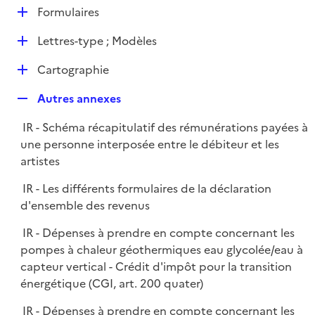
l
D
Formulaires
p
i
é
l
e
D
Lettres-type ; Modèles
p
i
r
é
l
e
D
Cartographie
p
i
r
é
l
e
R
Autres annexes
p
i
r
e
l
e
IR - Schéma récapitulatif des rémunérations payées à
p
i
r
une personne interposée entre le débiteur et les
l
e
artistes
i
r
e
IR - Les différents formulaires de la déclaration
r
d'ensemble des revenus
IR - Dépenses à prendre en compte concernant les
pompes à chaleur géothermiques eau glycolée/eau à
capteur vertical - Crédit d'impôt pour la transition
énergétique (CGI, art. 200 quater)
IR - Dépenses à prendre en compte concernant les