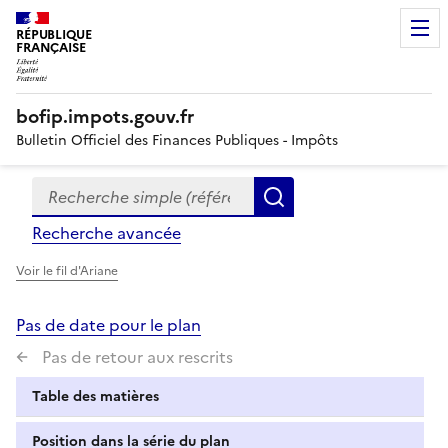
RÉPUBLIQUE
FRANÇAISE
bofip.impots.gouv.fr
Bulletin Officiel des Finances Publiques - Impôts
Recherche simple (références, mots clés, partie du titre
Formulaire
Rechercher
de
Recherche avancée
recherche
Voir le fil d'Ariane
Pas de date pour le plan
Pas de retour aux rescrits
Table des matières
Position dans la série du plan