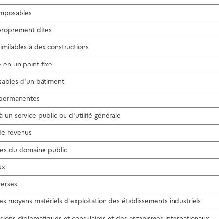
 imposables
 proprement dites
ssimilables à des constructions
e en un point fixe
sables d'un bâtiment
s permanentes
à un service public ou d'utilité générale
de revenus
es du domaine public
ux
verses
tres moyens matériels d'exploitation des établissements industriels
ssions diplomatiques et consulaires et des organismes internationaux