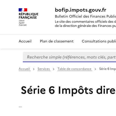
bofip.impots.gouv.fr
RÉPUBLIQUE
Bulletin Officiel des Finances Publ
FRANÇAISE
Le site des commentaires officiels des d
de la direction générale des Finances p
Accueil
Plan de classement
Consultations publi
Recherche simple (références, mots clés, partie 
Formulaire
de
recherche
Accueil
Services
Table de concordance
Série 6 Imp
Série 6 Impôts dire
...