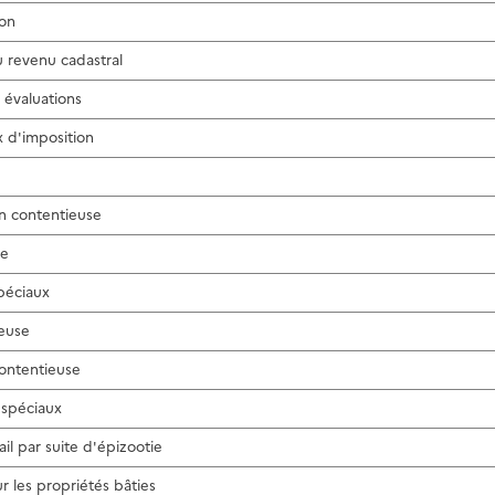
ion
u revenu cadastral
 évaluations
x d'imposition
on contentieuse
te
péciaux
ieuse
contentieuse
 spéciaux
il par suite d'épizootie
r les propriétés bâties