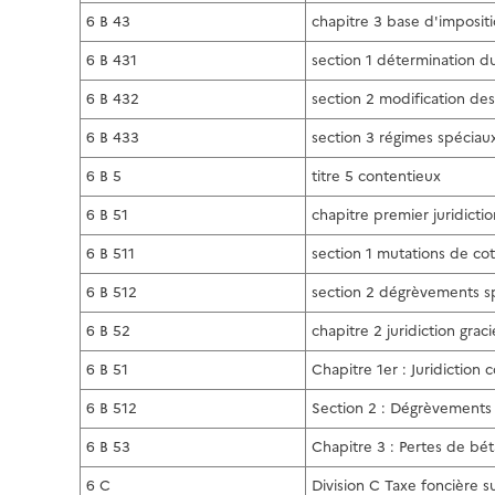
6 B 43
chapitre 3 base d'imposit
6 B 431
section 1 détermination d
6 B 432
section 2 modification des
6 B 433
section 3 régimes spéciau
6 B 5
titre 5 contentieux
6 B 51
chapitre premier juridicti
6 B 511
section 1 mutations de co
6 B 512
section 2 dégrèvements s
6 B 52
chapitre 2 juridiction grac
6 B 51
Chapitre 1er : Juridiction 
6 B 512
Section 2 : Dégrèvements
6 B 53
Chapitre 3 : Pertes de béta
6 C
Division C Taxe foncière su