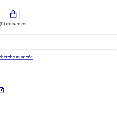
Ouvrir le panier
(0) document
cherche avancée
Exporter le document au format pdf