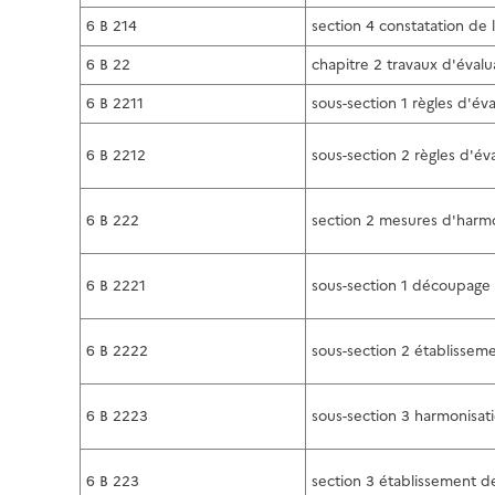
6 B 214
section 4 constatation de 
6 B 22
chapitre 2 travaux d'évalu
6 B 2211
sous-section 1 règles d'év
6 B 2212
sous-section 2 règles d'év
6 B 222
section 2 mesures d'harmo
6 B 2221
sous-section 1 découpage 
6 B 2222
sous-section 2 établisseme
6 B 2223
sous-section 3 harmonisati
6 B 223
section 3 établissement d