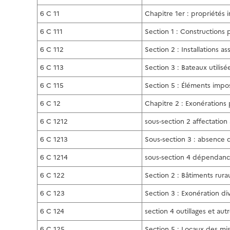
6 C 11
Chapitre 1er : propriétés
6 C 111
Section 1 : Constructions
6 C 112
Section 2 : Installations a
6 C 113
Section 3 : Bateaux utilisé
6 C 115
Section 5 : Éléments impo
6 C 12
Chapitre 2 : Exonération
6 C 1212
sous-section 2 affectation 
6 C 1213
Sous-section 3 : absence 
6 C 1214
sous-section 4 dépendanc
6 C 122
Section 2 : Bâtiments rura
6 C 123
Section 3 : Exonération di
6 C 124
section 4 outillages et au
6 C 125
Section 5 : Locaux des mi