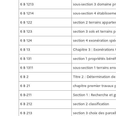
6 B 1213
sous-section 3 domaine pr
6 B 1214
sous-section 4 établissem
6 B 122
section 2 terrains apparte
6 B 123
section 3 sols et terrains 
6 B 124
section 4 exonération spé
6 B 13
Chapitre 3 : Exonérations
6 B 131
section 1 propriétés béné
6 B 1311
sous-section 1 terrains e
6 B 2
Titre 2 : Détermination de
6 B 21
chapitre premier travaux p
6 B-211
Section 1 : Recherche et 
6 B 212
section 2 classification
6 B 213
section 3 choix des parcel