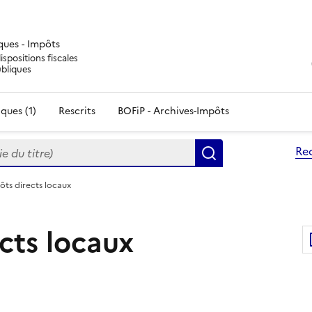
iques - Impôts
ispositions fiscales
ubliques
ques (1)
Rescrits
BOFiP - Archives-Impôts
du titre)
Re
Rechercher
ôts directs locaux
cts locaux