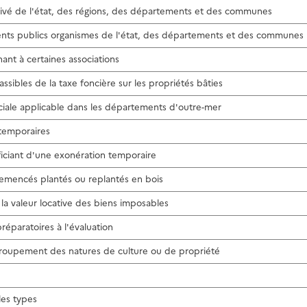
ivé de l'état, des régions, des départements et des communes
ents publics organismes de l'état, des départements et des communes
nant à certaines associations
passibles de la taxe foncière sur les propriétés bâties
ciale applicable dans les départements d'outre-mer
 temporaires
ficiant d'une exonération temporaire
nsemencés plantés ou replantés en bois
 la valeur locative des biens imposables
réparatoires à l'évaluation
groupement des natures de culture ou de propriété
les types