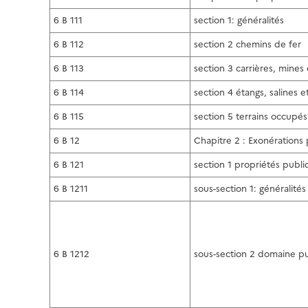
6 B 111
section 1: généralités
6 B 112
section 2 chemins de fer
6 B 113
section 3 carrières, mines
6 B 114
section 4 étangs, salines e
6 B 115
section 5 terrains occupés 
6 B 12
Chapitre 2 : Exonération
6 B 121
section 1 propriétés publ
6 B 1211
sous-section 1: généralités
6 B 1212
sous-section 2 domaine pu