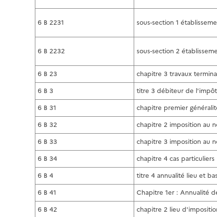
6 B 2231
sous-section 1 établissem
6 B 2232
sous-section 2 établissem
6 B 23
chapitre 3 travaux terminau
6 B 3
titre 3 débiteur de l'impôt
6 B 31
chapitre premier généralit
6 B 32
chapitre 2 imposition au 
6 B 33
chapitre 3 imposition au n
6 B 34
chapitre 4 cas particuliers
6 B 4
titre 4 annualité lieu et b
6 B 41
Chapitre 1er : Annualité d
6 B 42
chapitre 2 lieu d'impositio